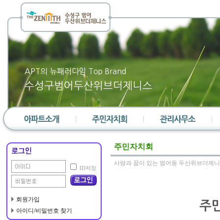
APT의 뉴패러다임 Top Brand
수성구범어두산위브더제니스
단지소개
대표회의
소장인사말
주민자치회
단지위치
선거관리위원회
직원현황
사랑과 꿈이 있는 범어동 두산위브더제니
ID저장
단지배치도
통장
부과내역서
단지평형도
노인회
민원게시판
편의시설
부녀회
일정관리
회원가입
주
아이디/비밀번호 찾기
층간소음위원회
공지사항