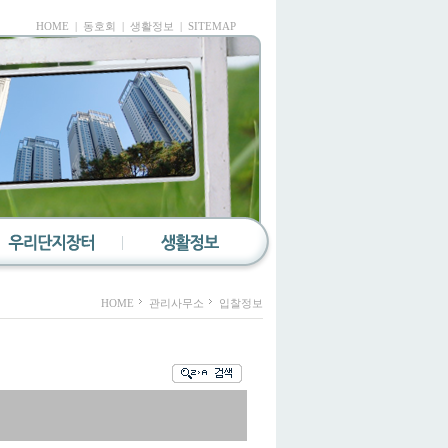
HOME
|
동호회
|
생활정보
|
SITEMAP
우리단지장터
생활정보
HOME
관리사무소
입찰정보
우리단지장터
우리 아파트
우리아파트 입주민들
입주민에게
또는 다른 아파트
아파트 생활에 대한
입주민들과 함께
다양한 정보를
직거래를 진행할 수
제공해 드립니다.
있으며,
아파트 입주민과
농어촌간에