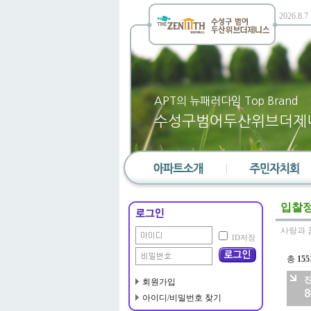
APT의 뉴패러다임 Top Brand
수성구범어두산위브더제
단지소개
대표회의
입찰
단지위치
선거관리위원회
사랑과 
ID저장
단지배치도
통장
총
155
단지평형도
노인회
편의시설
부녀회
회원가입
8
아이디/비밀번호 찾기
층간소음위원회