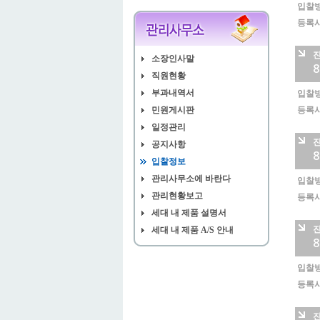
입찰방
등록시
소장인사말
8
직원현황
부과내역서
입찰방
민원게시판
등록시
일정관리
공지사항
8
입찰정보
관리사무소에 바란다
입찰방
관리현황보고
등록시
세대 내 제품 설명서
세대 내 제품 A/S 안내
8
입찰방
등록시