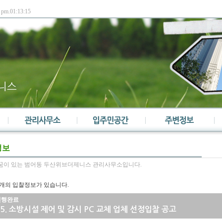
니스
소장인사말
자유게시판
교통정보
정보
직원현황
커뮤니티시설
교육정보
꿈이 있는 범어동 두산위브더제니스 관리사무소입니다.
부과내역서
갤러리
문화시설
개의 입찰정보가 있습니다.
민원게시판
유머
관공서
진행완료
일정관리
상식
5.
소방시설 제어 및 감시 PC 교체 업체 선정입찰 공고
공지사항
여성