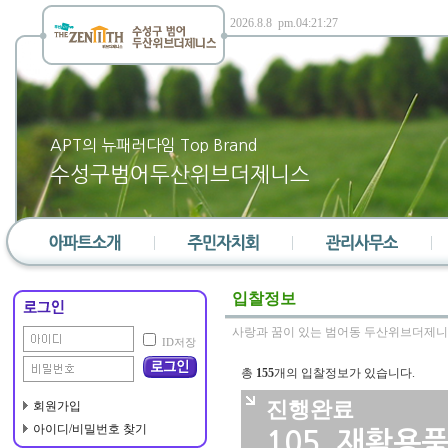
APT의 뉴패러다임 Top Brand
수성구범어두산위브더제니스
단지소개
대표회의
소장인사말
입찰정보
단지위치
선거관리위원회
직원현황
사랑과 꿈이 있는 범어동 두산위브더제
ID저장
단지배치도
통장
부과내역서
총
155
개의 입찰정보가 있습니다.
단지평형도
노인회
민원게시판
진행완료
편의시설
부녀회
일정관리
회원가입
아이디/비밀번호 찾기
층간소음위원회
공지사항
105.
재활용품